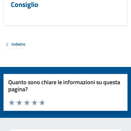
Consiglio
Indietro
Quanto sono chiare le informazioni su questa
pagina?
Valuta da 1 a 5 stelle la pagina
Valuta 1 stelle su 5
Valuta 2 stelle su 5
Valuta 3 stelle su 5
Valuta 4 stelle su 5
Valuta 5 stelle su 5