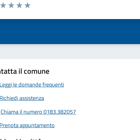
a da 1 a 5 stelle la pagina
ta 1 stelle su 5
Valuta 2 stelle su 5
Valuta 3 stelle su 5
Valuta 4 stelle su 5
Valuta 5 stelle su 5
tatta il comune
Leggi le domande frequenti
Richiedi assistenza
Chiama il numero 0183.382057
Prenota appuntamento