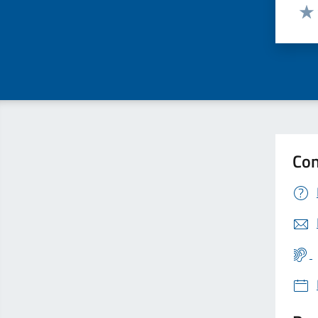
Valut
Valu
Con