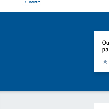
Indietro
Qu
pa
Valut
Valu