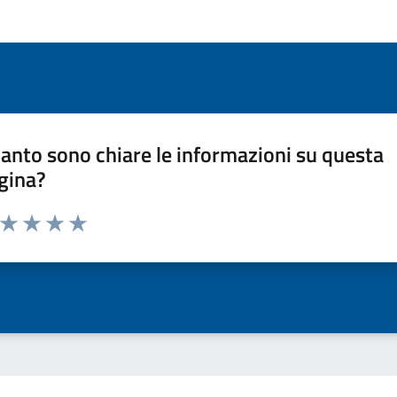
anto sono chiare le informazioni su questa
gina?
a da 1 a 5 stelle la pagina
ta 1 stelle su 5
Valuta 2 stelle su 5
Valuta 3 stelle su 5
Valuta 4 stelle su 5
Valuta 5 stelle su 5