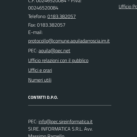
C.F. 00246520084 - P.Iva:
Ufficio P
00246520084
Telefono:
0183.382057
Fax: 0183.382057
E-mail:
PEC:
Ufficio relazioni con il pubblico
Uffici e orari
Numeri utili
CONTATTI D.P.O.
PEC:
SI.RE. INFORMATICA S.R.L. Avv.
Massimo Ramello