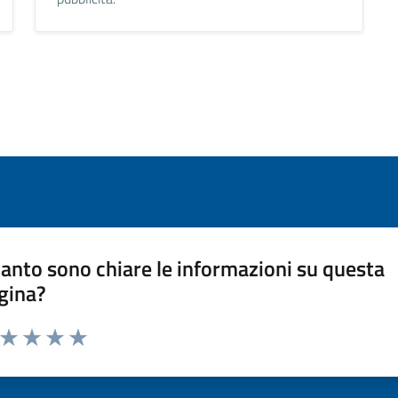
anto sono chiare le informazioni su questa
gina?
a da 1 a 5 stelle la pagina
ta 1 stelle su 5
Valuta 2 stelle su 5
Valuta 3 stelle su 5
Valuta 4 stelle su 5
Valuta 5 stelle su 5