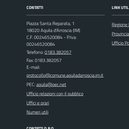
CONTATTI
LINK UTIL
Piazza Santa Reparata, 1
Regione 
18020 Aquila d’Arroscia (IM)
Provincia
C.F. 00246520084 - P.Iva:
Ufficio P
00246520084
Telefono:
0183.382057
Fax: 0183.382057
E-mail:
PEC:
Ufficio relazioni con il pubblico
Uffici e orari
Numeri utili
CONTATTI D.P.O.