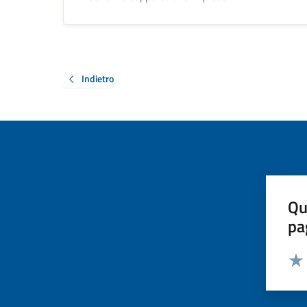
Indietro
Qu
pa
Valut
Valu