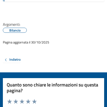
Argomenti:
Bilancio
Pagina aggiornata il 30/10/2025
Indietro
Quanto sono chiare le informazioni su questa
pagina?
Valuta da 1 a 5 stelle la pagina
Valuta 1 stelle su 5
Valuta 2 stelle su 5
Valuta 3 stelle su 5
Valuta 4 stelle su 5
Valuta 5 stelle su 5