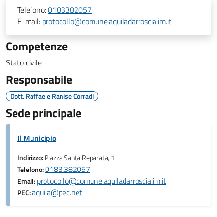
Telefono:
0183382057
E-mail:
protocollo@comune.aquiladarroscia.im.it
Competenze
Stato civile
Responsabile
Dott. Raffaele Ranise Corradi
Sede principale
Il Municipio
Indirizzo:
Piazza Santa Reparata, 1
0183.382057
Telefono:
protocollo@comune.aquiladarroscia.im.it
Email:
aquila@pec.net
PEC: