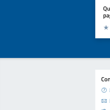
Qu
pa
Valut
Valu
Con