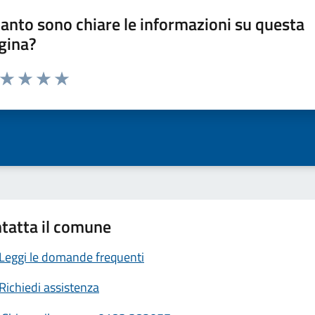
anto sono chiare le informazioni su questa
gina?
a da 1 a 5 stelle la pagina
ta 1 stelle su 5
Valuta 2 stelle su 5
Valuta 3 stelle su 5
Valuta 4 stelle su 5
Valuta 5 stelle su 5
tatta il comune
Leggi le domande frequenti
Richiedi assistenza