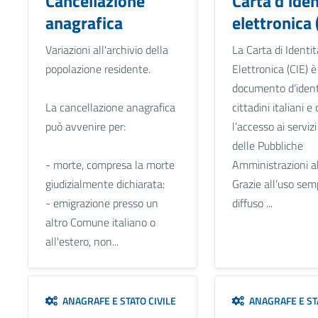
Cancellazione
Carta d'iden
anagrafica
elettronica 
Variazioni all'archivio della
La Carta di Identit
popolazione residente.
Elettronica (CIE) è 
documento d’ident
La cancellazione anagrafica
cittadini italiani 
può avvenire per:
l’accesso ai serviz
delle Pubbliche
- morte, compresa la morte
Amministrazioni ab
giudizialmente dichiarata:
Grazie all’uso sem
- emigrazione presso un
diffuso ...
altro Comune italiano o
all'estero, non...
ANAGRAFE E STATO CIVILE
ANAGRAFE E STA