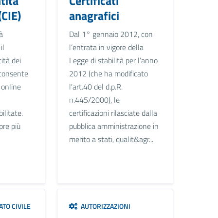
tità
Certificati
(CIE)
anagrafici
à
Dal 1° gennaio 2012, con
il
l’entrata in vigore della
ità dei
Legge di stabilità per l’anno
e consente
2012 (che ha modificato
i online
l'art.40 del d.p.R.
n.445/2000), le
ilitate.
certificazioni rilasciate dalla
pre più
pubblica amministrazione in
merito a stati, qualit&agr...
TO CIVILE
AUTORIZZAZIONI